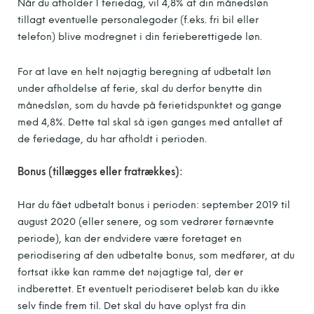
Når du afholder 1 feriedag, vil 4,8% af din månedsløn
tillagt eventuelle personalegoder (f.eks. fri bil eller
telefon) blive modregnet i din ferieberettigede løn.
For at lave en helt nøjagtig beregning af udbetalt løn
under afholdelse af ferie, skal du derfor benytte din
månedsløn, som du havde på ferietidspunktet og gange
med 4,8%. Dette tal skal så igen ganges med antallet af
de feriedage, du har afholdt i perioden.
Bonus (tillægges eller fratrækkes):
Har du fået udbetalt bonus i perioden: september 2019 til
august 2020 (eller senere, og som vedrører førnævnte
periode), kan der endvidere være foretaget en
periodisering af den udbetalte bonus, som medfører, at du
fortsat ikke kan ramme det nøjagtige tal, der er
indberettet. Et eventuelt periodiseret beløb kan du ikke
selv finde frem til. Det skal du have oplyst fra din