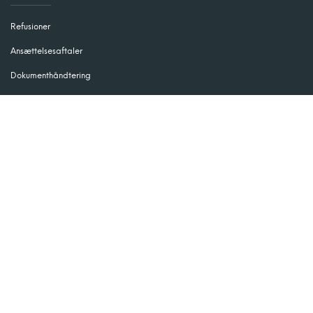
Refusioner
Ansættelsesaftaler
Dokumenthåndtering
Lønsystem
Tidsregistrering
Vagtplan
Værktøj
Kunder
Kom godt igang med Payday
Artikler
Barselsorlov