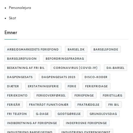
Personalejura
Skat
Emner
ARBEJDSMARKEDETS FERIEFOND
BARSEL.DK
BARSELSFONDE
BARSELSREFUSION
BEFORDRINGSFRADRAG
BESKATNING AF FRI BIL
CORONAVIRUS (COVID-19)
DA-BARSEL
DAGPENGESATS
DAGPENGESATS 2023
DISCO-KODER
DIÆTER
ERSTATNINGSFERIE
FERIE
FERIEFRIDAGE
FERIEKONTO
FERIEOVERFØRSEL
FERIEPENGE
FERIETILLÆG
FERIEÅR
FRATRÅDT FUNKTIONÆR
FRATRÆDELSE
FRI BIL
FRI TELEFON
G-DAGE
GODTGØRELSE
GRUNDLOVSDAG
INDBERETNING AF FERIEPENGE
INDEFROSNE FERIEPENGE
INDUSTRIENS BARSELSFOND
INDUSTRIENS OVERENSKOMST