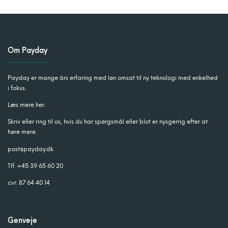
Om Payday
Payday er mange års erfaring med løn omsat til ny teknologi med enkelhed
i fokus.
Læs mere her.
Skriv eller ring til os, hvis du har spørgsmål eller blot er nysgerrig efter at
høre mere.
post@payday.dk
Tlf. +45 39 65 60 20
cvr. 87 64 40 14
Genveje