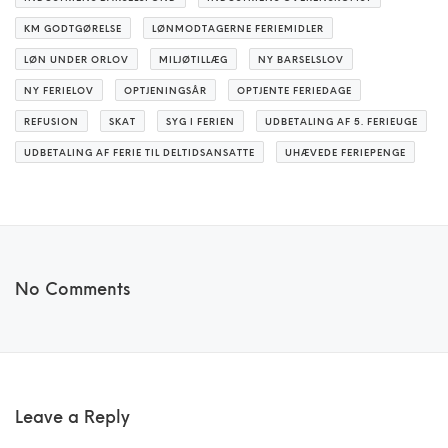
KM GODTGØRELSE
LØNMODTAGERNE FERIEMIDLER
LØN UNDER ORLOV
MILJØTILLÆG
NY BARSELSLOV
NY FERIELOV
OPTJENINGSÅR
OPTJENTE FERIEDAGE
REFUSION
SKAT
SYG I FERIEN
UDBETALING AF 5. FERIEUGE
UDBETALING AF FERIE TIL DELTIDSANSATTE
UHÆVEDE FERIEPENGE
No Comments
Leave a Reply