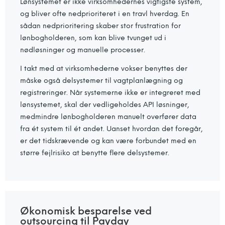
Lønsystemet er ikke virksomhedernes vigtigste system,
og bliver ofte nedprioriteret i en travl hverdag. En
sådan nedprioritering skaber stor frustration for
lønbogholderen, som kan blive tvunget ud i
nødløsninger og manuelle processer.
I takt med at virksomhederne vokser benyttes der
måske også delsystemer til vagtplanlægning og
registreringer. Når systemerne ikke er integreret med
lønsystemet, skal der vedligeholdes API løsninger,
medmindre lønbogholderen manuelt overfører data
fra ét system til ét andet. Uanset hvordan det foregår,
er det tidskrævende og kan være forbundet med en
større fejlrisiko at benytte flere delsystemer.
Økonomisk besparelse ved
outsourcing til Payday