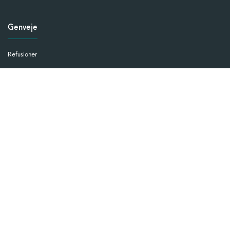
Genveje
Refusioner
Ansættelsesaftaler
Dokumenthåndtering
Lønsystem
Tidsregistrering
Vagtplan
Værktøj
Kunder
Kom godt igang med Payday