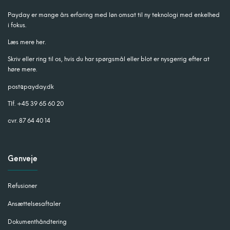
Payday er mange års erfaring med løn omsat til ny teknologi med enkelhed
i fokus.
Læs mere her.
Skriv eller ring til os, hvis du har spørgsmål eller blot er nysgerrig efter at
høre mere.
post@payday.dk
Tlf. +45 39 65 60 20
cvr. 87 64 40 14
Genveje
Refusioner
Ansættelsesaftaler
Dokumenthåndtering