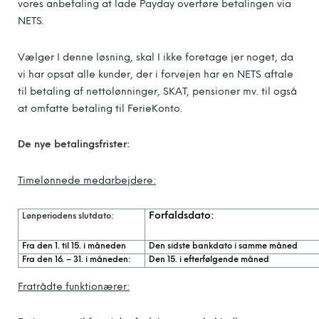
vores anbefaling at lade Payday overføre betalingen via
NETS.
Vælger I denne løsning, skal I ikke foretage jer noget, da
vi har opsat alle kunder, der i forvejen har en NETS aftale
til betaling af nettolønninger, SKAT, pensioner mv. til også
at omfatte betaling til FerieKonto.
De nye betalingsfrister:
Timelønnede medarbejdere:
Forfaldsdato:
Lønperiodens slutdato:
Fra den 1. til 15. i måneden
Den sidste bankdato i samme måned
Fra den 16. – 31. i måneden:
Den 15. i efterfølgende måned
Fratrådte funktionærer: