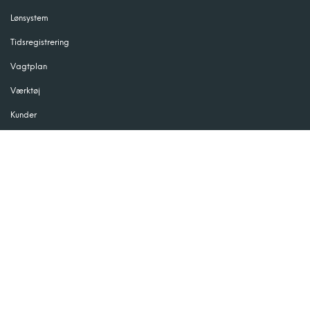
Lønsystem
Tidsregistrering
Vagtplan
Værktøj
Kunder
Kom godt igang med Payday
Artikler
Barselsorlov
Dagpengerefusion
Elever
Feriepenge