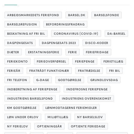
ARBEJDSMARKEDETS FERIEFOND
BARSEL.DK
BARSELSFONDE
BARSELSREFUSION
BEFORDRINGSFRADRAG
BESKATNING AF FRI BIL
CORONAVIRUS (COVID-19)
DA-BARSEL
DAGPENGESATS
DAGPENGESATS 2023
DISCO-KODER
DIÆTER
ERSTATNINGSFERIE
FERIE
FERIEFRIDAGE
FERIEKONTO
FERIEOVERFØRSEL
FERIEPENGE
FERIETILLÆG
FERIEÅR
FRATRÅDT FUNKTIONÆR
FRATRÆDELSE
FRI BIL
FRI TELEFON
G-DAGE
GODTGØRELSE
GRUNDLOVSDAG
INDBERETNING AF FERIEPENGE
INDEFROSNE FERIEPENGE
INDUSTRIENS BARSELSFOND
INDUSTRIENS OVERENSKOMST
KM GODTGØRELSE
LØNMODTAGERNE FERIEMIDLER
LØN UNDER ORLOV
MILJØTILLÆG
NY BARSELSLOV
NY FERIELOV
OPTJENINGSÅR
OPTJENTE FERIEDAGE