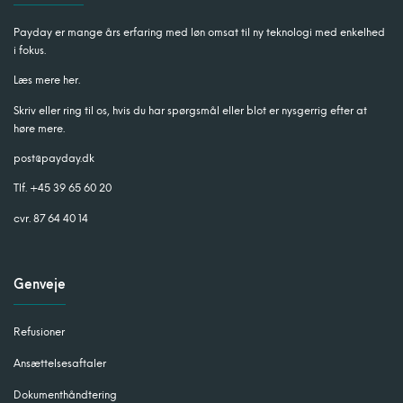
Payday er mange års erfaring med løn omsat til ny teknologi med enkelhed
i fokus.
Læs mere her.
Skriv eller ring til os, hvis du har spørgsmål eller blot er nysgerrig efter at
høre mere.
post@payday.dk
Tlf. +45 39 65 60 20
cvr. 87 64 40 14
Genveje
Refusioner
Ansættelsesaftaler
Dokumenthåndtering