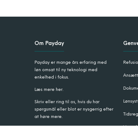
Om Payday
Genv
Payday er mange års erfaring med
Refusi
løn omsat til ny teknologi med
Ansætt
enkelhed i fokus.
Dokume
Læs mere her.
Lønsys
Skriv eller ring til os, hvis du har
spørgsmål eller blot er nysgerrig efter
Tidsreg
at høre mere.
Vagtpl
post@payday.dk