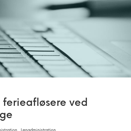
 ferieafløsere ved
age
istration
Lønadministration