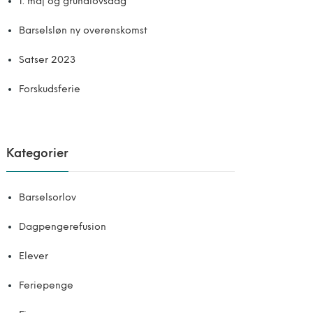
1. maj og grundlovsdag
Barselsløn ny overenskomst
Satser 2023
Forskudsferie
Kategorier
Barselsorlov
Dagpengerefusion
Elever
Feriepenge