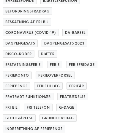
BARSELSFONDE
BARSELSREFUSION
BEFORDRINGSFRADRAG
BESKATNING AF FRI BIL
CORONAVIRUS (COVID-19)
DA-BARSEL
DAGPENGESATS
DAGPENGESATS 2023
DISCO-KODER
DIÆTER
ERSTATNINGSFERIE
FERIE
FERIEFRIDAGE
FERIEKONTO
FERIEOVERFØRSEL
FERIEPENGE
FERIETILLÆG
FERIEÅR
FRATRÅDT FUNKTIONÆR
FRATRÆDELSE
FRI BIL
FRI TELEFON
G-DAGE
GODTGØRELSE
GRUNDLOVSDAG
INDBERETNING AF FERIEPENGE