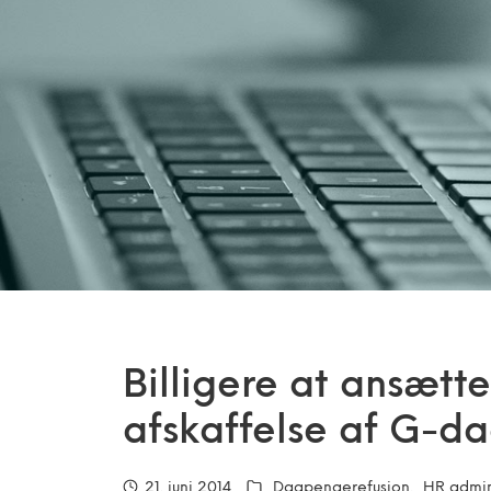
Billigere at ansætte
afskaffelse af G-d
21. juni 2014
Dagpengerefusion
HR admin