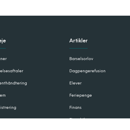
eje
Artikler
oner
Barselsorlov
elsesaftaler
Dagpengerefusion
nthåndtering
Elever
tem
Feriepenge
istrering
Finans
an
Firmabiler